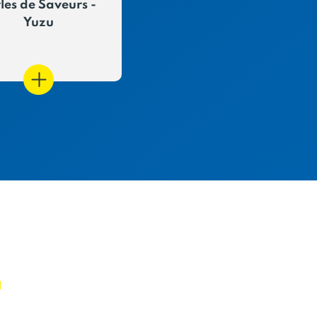
les de Saveurs -
Perles de pain d'épic
Yuzu
E