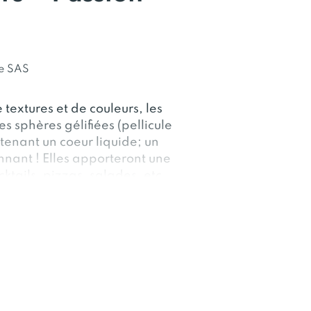
e SAS
textures et de couleurs, les
s sphères gélifiées (pellicule
tenant un coeur liquide; un
nnant ! Elles apporteront une
ktails, pizzas, salades, etc...