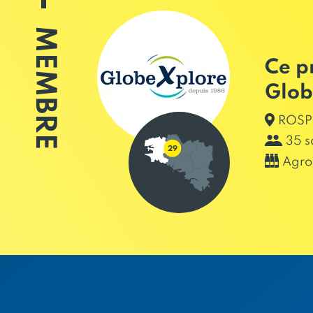
MEMBRE
Ce p
Glob
ROSP
35 s
Agro