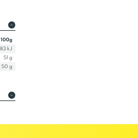
 100g
83 kJ
51 g
50 g