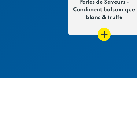
s de Saveurs -
Perles de Saveurs -
Soja
Condiment balsamique
blanc & truffe