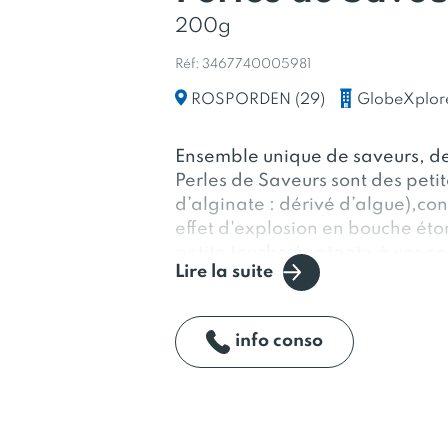
200g
Réf: 3467740005981
GlobeXplor
ROSPORDEN (29)
Ensemble unique de saveurs, de 
Perles de Saveurs sont des petite
d’alginate : dérivé d’algue),con
effet d'explosion en bouche éto
petite touche épatante à vos coc
Lire la suite
info conso