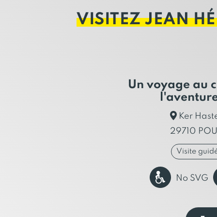
VISITEZ JEAN H
Un voyage au c
l'aventur
Ker Haste
29710 PO
Visite guid
No SVG