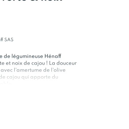
ff SAS
le de légumineuse Hénaff
rte et noix de cajou ! La douceur
 avec l'amertume de l'olive
x de cajou qui apporte du
nable.