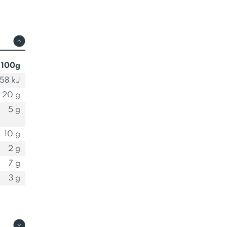
 100g
58 kJ
20 g
5 g
10 g
2 g
7 g
3 g