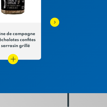
rine de campagne
Terrine de canard a
échalotes confites
miel - Hénaff Sélectio
 sarrasin grillé