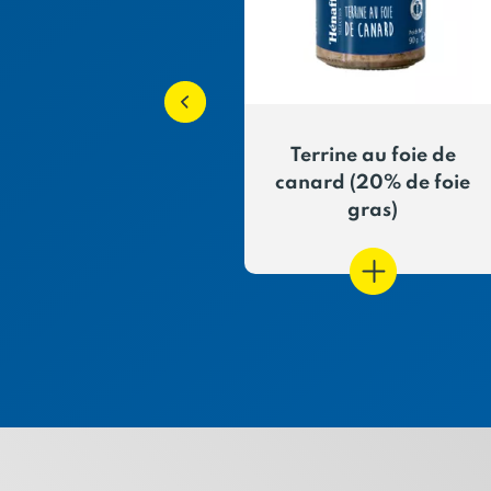
de poissons aux
Terrine au foie de
ettes d'algues
canard (20% de foie
gras)