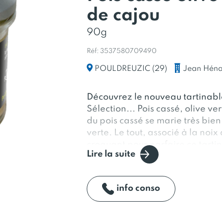
de cajou
90g
Réf: 3537580709490
Jean Héna
POULDREUZIC (29)
Découvrez le nouveau tartinab
Sélection... Pois cassé, olive ve
du pois cassé se marie très bien
verte. Le tout, associé à la noi
croquant pour parfaire ce tarti
Lire la suite
info conso