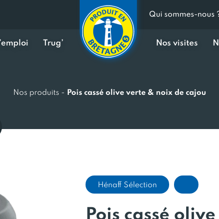
Qui sommes-nous 
d’emploi
Trug’
Nos visites
N
Nos produits
-
Pois cassé olive verte & noix de cajou
Hénaff Sélection
Pois cassé olive