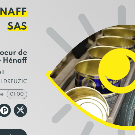
ÉNAFF
SAS
oeur de
e Hénaff
ll
ULDREUZIC
ée
01:00