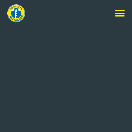
Nos produits
-
Rillettes de noix de St Jacques
Mouettes d'Arvor
Rillettes de noix de St Jacques
125g
Réf: 3365629160014
CONSERVERIE GONIDEC
CONCARNEAU CEDEX (29)