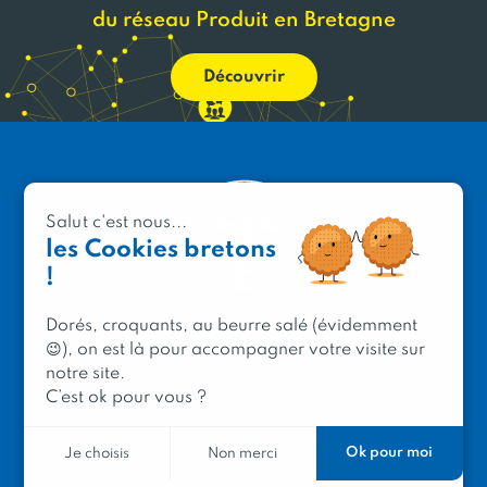
du réseau Produit en Bretagne
Découvrir
Salut c'est nous...
les Cookies bretons
!
Dorés, croquants, au beurre salé (évidemment
😉), on est là pour accompagner votre visite sur
PRODUIT EN BRETAGNE
notre site.
2 avenue de Provence
C’est ok pour vous ?
29200 Brest
Ok pour moi
Je choisis
Non merci