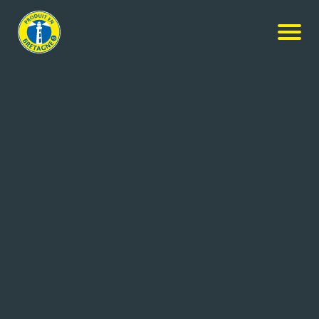
Nos produits
-
Sardines à l’huile d’olive vierge extra – 1/6
Mouettes d'Arvor
Sardines à l’huile d’olive vierge
extra – 1/6
115g
Réf: 3365622020063
CONSERVERIE GONIDEC
CONCARNEAU CEDEX (29)