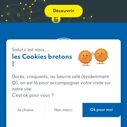
Découvrir
Salut c'est nous...
les Cookies bretons
!
Dorés, croquants, au beurre salé (évidemment
PRODUIT EN BRETAGNE
😉), on est là pour accompagner votre visite sur
notre site.
2 avenue de Provence
C’est ok pour vous ?
29200 Brest
Ok pour moi
Je choisis
Non merci