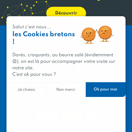
Découvrir
Salut c'est nous...
les Cookies bretons
!
Dorés, croquants, au beurre salé (évidemment
😉), on est là pour accompagner votre visite sur
notre site.
C’est ok pour vous ?
PRODUIT EN BRETAGNE
Ok pour moi
Je choisis
Non merci
2 avenue de Provence
29200 Brest