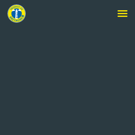
Nos produits
-
Saucisse Brasse
Hénaff
Saucisse Brasse
430g
Réf: 3537580800517
Jean Hénaff SAS
POULDREUZIC (29)