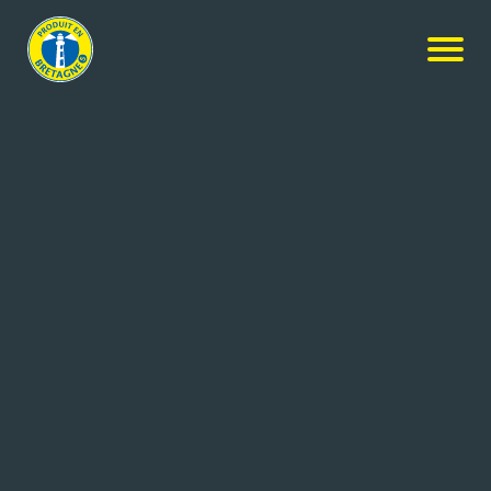
Nos produits
-
Saucisses aux Oignons – petites
Hénaff
Saucisses aux Oignons – petites
6x332g
Réf: 3537580800456
Jean Hénaff SAS
POULDREUZIC (29)