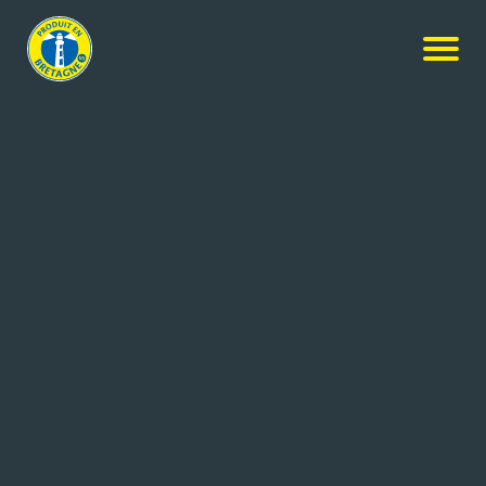
Nos produits
-
Saumon fumé bio des îles écossaises
Petit Navire
Saumon fumé bio des îles
écossaises
10x275g
Réf: 3760253433037
MERALLIANCE ARMORIC
QUIMPER CEDEX 9 (29)