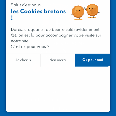
Salut c'est nous...
les Cookies bretons
!
Dorés, croquants, au beurre salé (évidemment
😉), on est là pour accompagner votre visite sur
notre site.
PRODUIT EN BRETAGNE
C’est ok pour vous ?
2 avenue de Provence
29200 Brest
Ok pour moi
Je choisis
Non merci
Mentions légales
Contacter Produit en Bretagne
Le réseau
Le logo