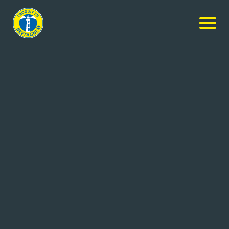
Nos produits
-
Saumon rouge du Pacifique fumé sauvage
d’Alaska
Petit Navire
Saumon rouge du Pacifique fumé
sauvage d’Alaska
4x120g
Réf: 3760253430043
MERALLIANCE ARMORIC
QUIMPER CEDEX 9 (29)