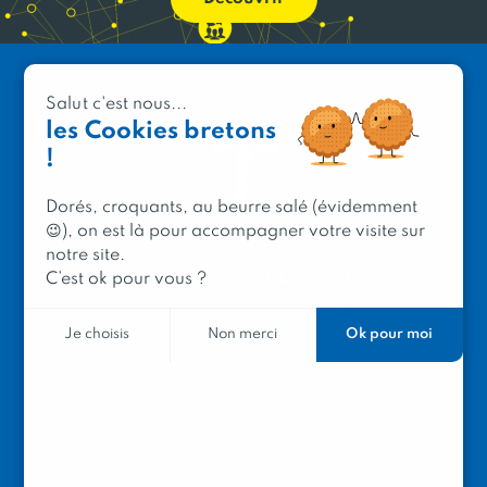
Salut c'est nous...
les Cookies bretons
!
Dorés, croquants, au beurre salé (évidemment
😉), on est là pour accompagner votre visite sur
notre site.
PRODUIT EN BRETAGNE
C’est ok pour vous ?
2 avenue de Provence
29200 Brest
Ok pour moi
Je choisis
Non merci
Mentions légales