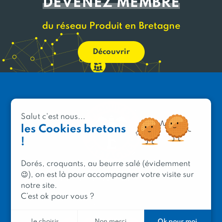
DEVENEZ MEMBRE
du réseau Produit en Bretagne
Découvrir
Salut c'est nous...
les Cookies bretons
!
Dorés, croquants, au beurre salé (évidemment
😉), on est là pour accompagner votre visite sur
PRODUIT EN BRETAGNE
notre site.
2 avenue de Provence
C’est ok pour vous ?
29200 Brest
Ok pour moi
Je choisis
Non merci