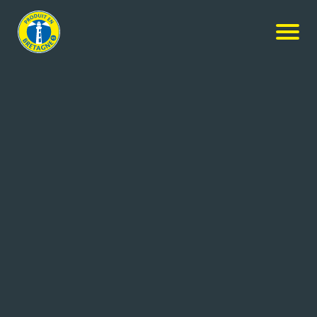
Nos produits
-
Sphères – Caramel au beurre salé
Perles de Saveurs
Sphères – Caramel au beurre
salé
250g
Réf: 3467740046786
GlobeXplore SAS
ROSPORDEN (29)