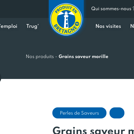
Qui sommes-nous 
d’emploi
Trug’
Nos visites
N
Nos produits
-
Grains saveur morille
Perles de Saveurs
Grains saveur m