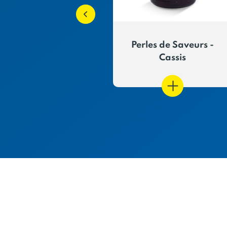
s de Saveurs -
Perles de Saveurs -
Mangue
Cassis