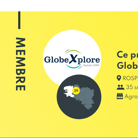
MEMBRE
Ce p
Glob
ROSP
35 s
Agro