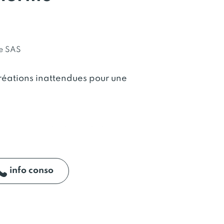
e SAS
créations inattendues pour une
tion naturel à base d’algues
s offrent une expérience
. Leur polyvalence
sation aussi bien à chaud qu’à
info conso
tion.