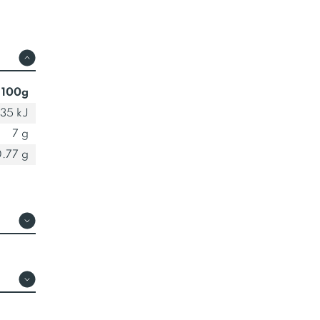
 100g
135 kJ
7 g
.77 g