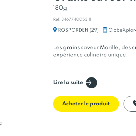
180g
Réf: 3467740053111
GlobeXplor
ROSPORDEN (29)
Les grains saveur Morille, des 
expérience culinaire unique.
Grâce à un procédé d’encapsula
Lire la suite
brunes et de calcium, les Grain
culinaire premium et accessible
exceptionnelle permet une utili
Acheter le produit
froid, en topping ou en intégra