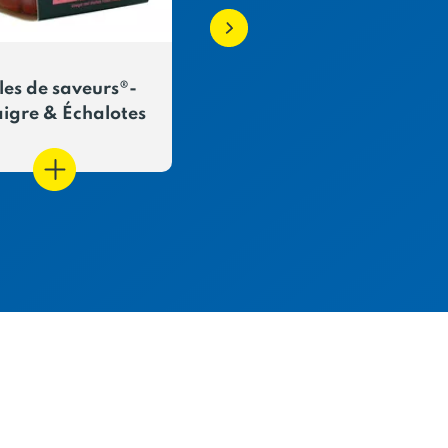
les de saveurs®-
Perles de Saveurs -
igre & Échalotes
Gingembre