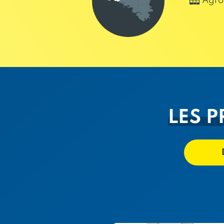
Agro
LES P