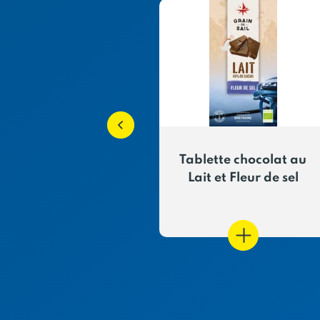
te au chocolat
Tablette chocolat au
Noir 75%
Lait et Fleur de sel