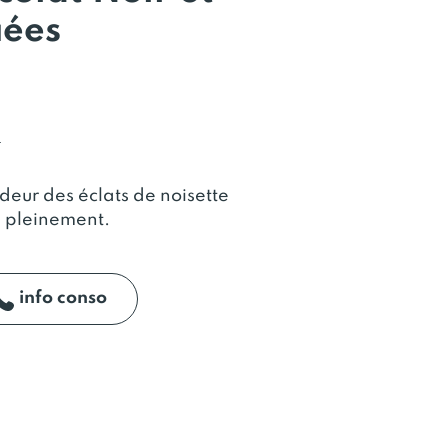
iées
L
deur des éclats de noisette
e pleinement.
info conso