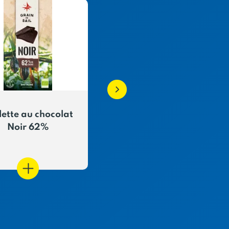
lette au chocolat
Amandes émondées
Noir 62%
grillées enrobées au
chocolat noir 62%