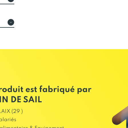
roduit est fabriqué par
N DE SAIL
IX (29 )
alariés