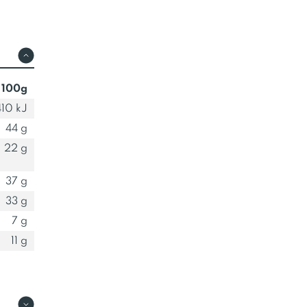
 100g
10 kJ
44 g
22 g
37 g
33 g
7 g
11 g