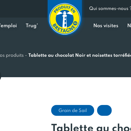
Qui sommes-nous 
d’emploi
Trug’
Nos visites
N
os produits
-
Tablette au chocolat Noir et noisettes torréfié
Grain de Sail
Tablette au cho