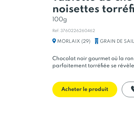
noisettes torréf
100g
Réf: 3760226260462
GRAIN DE SAI
MORLAIX (29)
Chocolat noir gourmet où la ron
parfaitement torréfiée se révèl
Acheter le produit