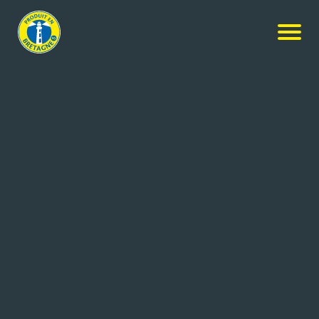
Nos produits
-
Tablette chocolat au Lait et caramel Fleur de
sel
Grain de Sail
Tablette chocolat au Lait et
caramel Fleur de sel
100g
Réf: 3760226260455
GRAIN DE SAIL
MORLAIX (29)