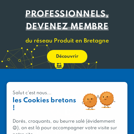
PROFESSIONNELS,
DEVENEZ MEMBRE
du réseau Produit en Bretagne
Découvrir
Salut c'est nous...
les Cookies bretons
!
Dorés, croquants, au beurre salé (évidemment
😉), on est là pour accompagner votre visite sur
PRODUIT EN BRETAGNE