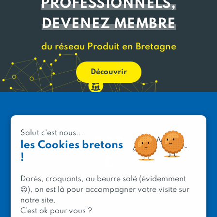
PROFESSIONNELS,
DEVENEZ MEMBRE
du réseau Produit en Bretagne
Découvrir
Salut c'est nous...
les Cookies bretons
!
Dorés, croquants, au beurre salé (évidemment
😉), on est là pour accompagner votre visite sur
PRODUIT EN BRETAGNE
notre site.
2 avenue de Provence
C’est ok pour vous ?