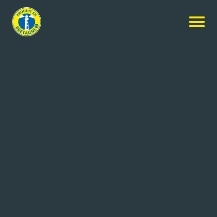
Nos produits
-
Tablette chocolat au lait coco
Grain de Sail
Tablette chocolat au lait coco
100g
Réf: 3760226260479
GRAIN DE SAIL
MORLAIX (29)