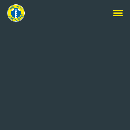
Nos produits
-
Yaourt sucré
MALO
Yaourt sucré
4x500g
Réf: 3278692100439
LAITERIE DE SAINT MALO
SAINT MALO (35)