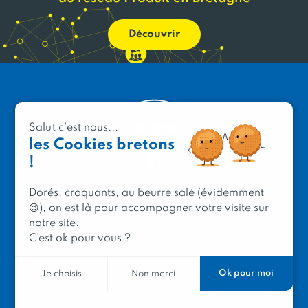
Découvrir
Salut c'est nous...
les Cookies bretons
!
Dorés, croquants, au beurre salé (évidemment
😉), on est là pour accompagner votre visite sur
PRODUIT EN BRETAGNE
notre site.
2 avenue de Provence
C’est ok pour vous ?
29200 Brest
Ok pour moi
Je choisis
Non merci