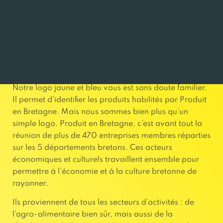
UN REGROUPEMENT DE PLUS DE 470
ENTREPRISES BRETONNES
INVESTI DANS LE DÉVELOPPEMENT
ÉCONOMIQUE DE LA RÉGION
Notre logo jaune et bleu vous est sans doute familier.
Il permet d’identifier les produits habilités par Produit
en Bretagne. Mais nous sommes bien plus qu’un
simple logo. Produit en Bretagne, c’est avant tout la
réunion de plus de 470 entreprises membres réparties
sur les 5 départements bretons. Ces acteurs
économiques et culturels travaillent ensemble pour
permettre à l’économie et à la culture bretonne de
rayonner.
Ils proviennent de tous les secteurs d’activités : de
l’agro-alimentaire bien sûr, mais aussi de la