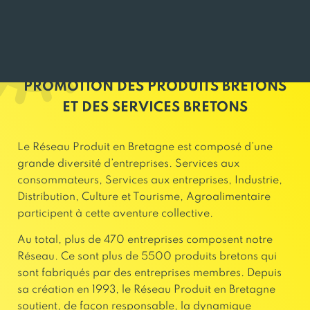
PROMOTION DES PRODUITS BRETONS
ET DES SERVICES BRETONS
Le Réseau Produit en Bretagne est composé d’une
grande diversité d’entreprises. Services aux
consommateurs, Services aux entreprises, Industrie,
Distribution, Culture et Tourisme, Agroalimentaire
participent à cette aventure collective.
Au total, plus de 470 entreprises composent notre
Réseau. Ce sont plus de 5500 produits bretons qui
sont fabriqués par des entreprises membres. Depuis
sa création en 1993, le Réseau Produit en Bretagne
soutient, de façon responsable, la dynamique