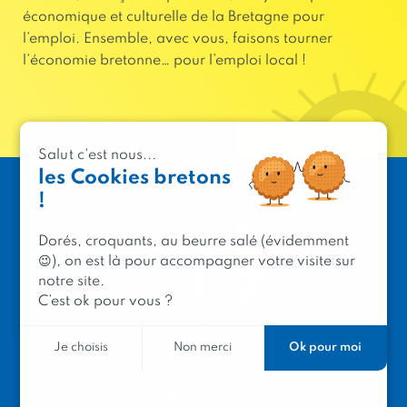
économique et culturelle de la Bretagne pour
l’emploi. Ensemble, avec vous, faisons tourner
l’économie bretonne… pour l’emploi local !
Salut c'est nous...
les Cookies bretons
!
Dorés, croquants, au beurre salé (évidemment
😉), on est là pour accompagner votre visite sur
notre site.
C’est ok pour vous ?
Ok pour moi
Je choisis
Non merci
PRODUIT EN BRETAGNE
2 avenue de Provence
29200 Brest