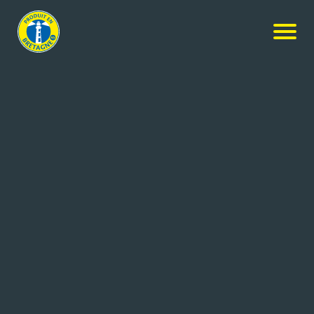
NOS PRODUITS
Rechercher
+ de critères
12
résultats
Le Vili