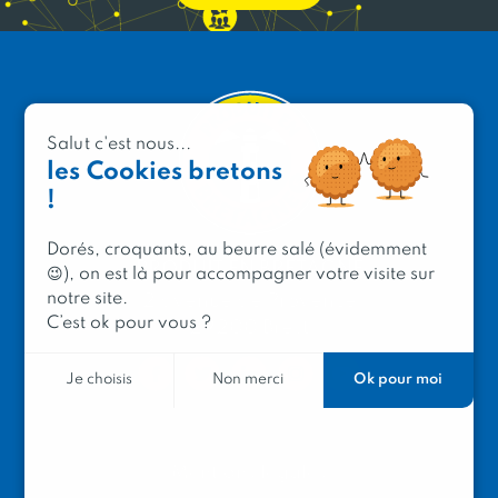
Salut c'est nous...
les Cookies bretons
!
Dorés, croquants, au beurre salé (évidemment
PRODUIT EN BRETAGNE
😉), on est là pour accompagner votre visite sur
notre site.
2 avenue de Provence
C’est ok pour vous ?
29200 Brest
Ok pour moi
Je choisis
Non merci
Mentions légales