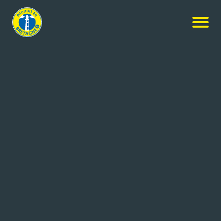
Nos produits
-
Oignon rosé de Bretagne 3 têtes
Le Vili
Oignon rosé de Bretagne 3 têtes
400g
Réf: 3451632601030
LE VILI
MESPAUL (29)
De forme ovale, l'oignon rosé de