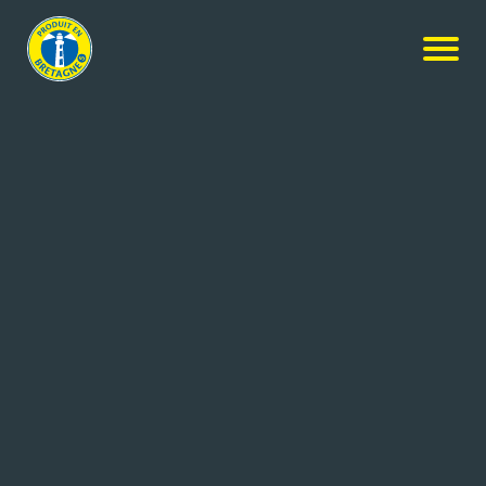
Nos produits
-
Oignon de Roscof AOP
Le Vili
Oignon de Roscof AOP
500g
Réf: 3451630038227
LE VILI
MESPAUL (29)