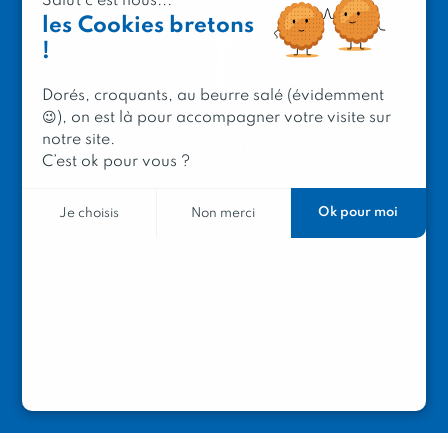
Salut c'est nous...
les Cookies bretons
!
Dorés, croquants, au beurre salé (évidemment
😉), on est là pour accompagner votre visite sur
notre site.
PRODUIT EN BRETAGNE
C’est ok pour vous ?
2 avenue de Provence
29200 Brest
Ok pour moi
Je choisis
Non merci
Mentions légales
Contacter Produit en Bretagne
Le réseau
Le logo