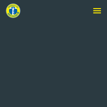
Nos produits
-
Confiture biologique Abricot
LES 4 SAISONS
Confiture biologique Abricot
360g
Réf: 3470410015159
LES 4 SAISONS
POULLAOUEN (29)