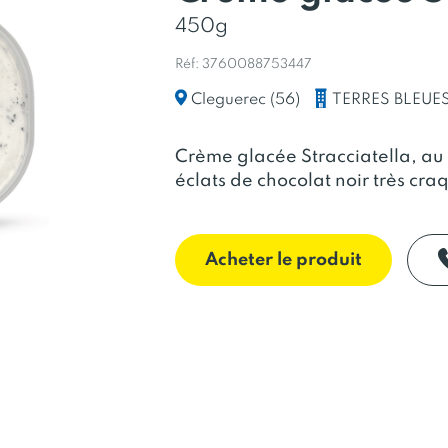
450g
Réf: 3760088753447
TERRES BLEUE
Cleguerec (56)
Crème glacée Stracciatella, au b
éclats de chocolat noir très craq
Acheter le produit