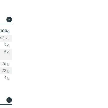
 100g
40 kJ
9 g
6 g
26 g
22 g
4 g