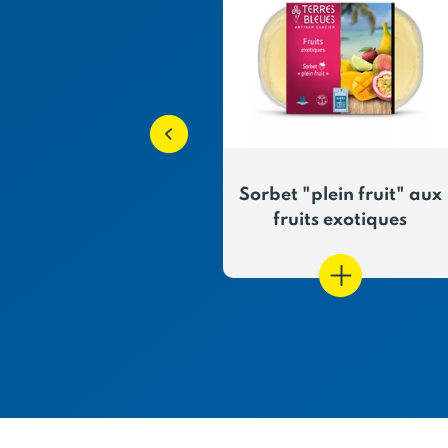
plein fruit" à la
Sorbet "plein fruit" aux
framboise
fruits exotiques