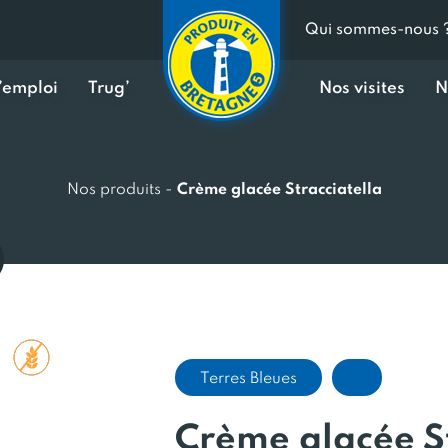
Qui sommes-nous 
d’emploi
Trug’
Nos visites
N
Nos produits
-
Crème glacée Stracciatella
Terres Bleues
Crème glacée St