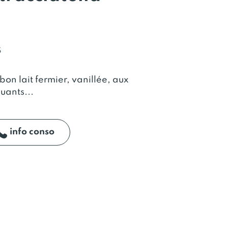
S
on lait fermier, vanillée, aux
uants...
info conso