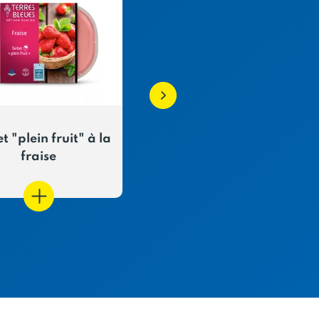
t "plein fruit" à la
Sorbet "plein fruit"
fraise
Pêche Abricot