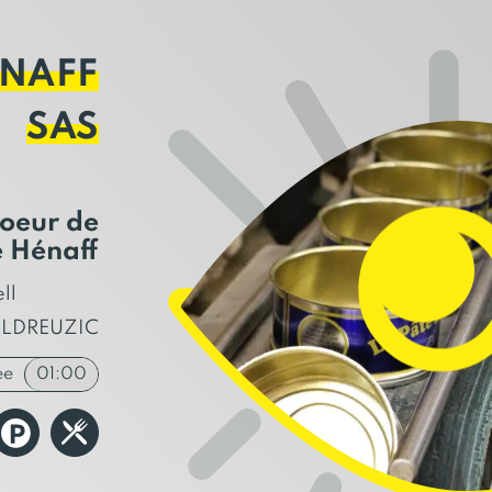
ÉNAFF
SAS
oeur de
e Hénaff
ll
ULDREUZIC
ée
01:00