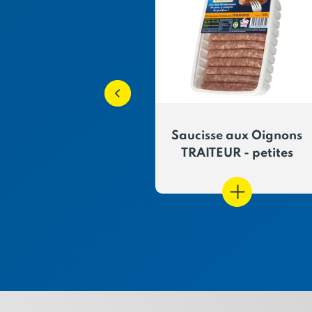
âté de foie
Saucisse aux Oignons
TRAITEUR - petites