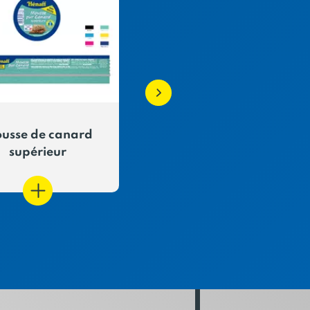
usse de canard
Saucisses aux Herbes
supérieur
petites