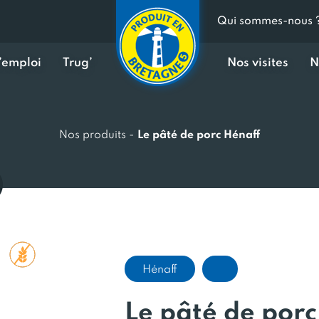
Qui sommes-nous 
d’emploi
Trug’
Nos visites
N
Nos produits
-
Le pâté de porc Hénaff
Hénaff
Le pâté de porc