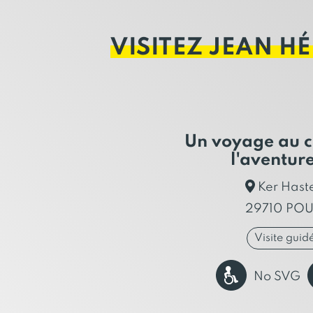
VISITEZ JEAN H
Un voyage au c
l'aventur
Ker Haste
29710 PO
Visite guid
No SVG