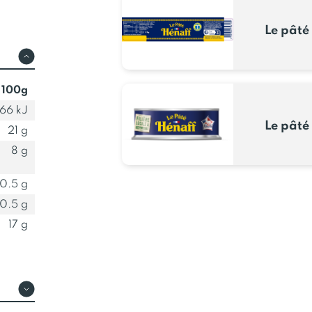
Le pâté
 100g
66 kJ
Le pâté
21 g
8 g
0.5 g
0.5 g
17 g