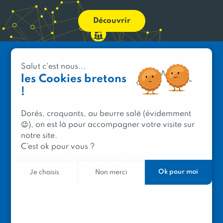
Découvrir
Salut c'est nous...
les Cookies bretons
!
Dorés, croquants, au beurre salé (évidemment
😉), on est là pour accompagner votre visite sur
notre site.
C’est ok pour vous ?
PRODUIT EN BRETAGNE
2 avenue de Provence
Ok pour moi
Je choisis
Non merci
29200 Brest