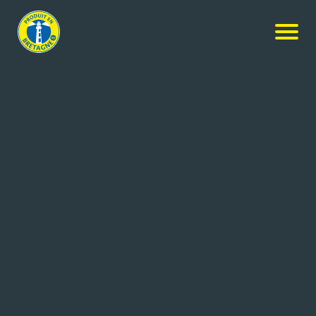
Nos produits
-
Moelleux marbré Chocolat et Pépites de
Chocolat au Lait
Ker Cadélac
Moelleux marbré Chocolat et
Pépites de Chocolat au Lait
518g
Réf: 3259426042218
PATICEO
LOUDEAC (22)