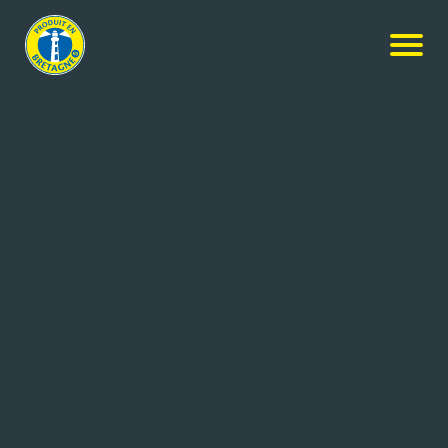
Nos produits
-
Pied pané
Tallec
Pied pané
450g
Réf: 3268680023017
JP TALLEC
BANNALEC (29)