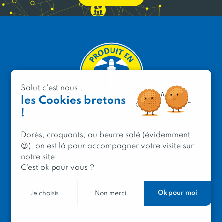
Salut c'est nous...
les Cookies bretons
!
PRODUIT EN BRETAGNE
Dorés, croquants, au beurre salé (évidemment
2 avenue de Provence
😉), on est là pour accompagner votre visite sur
29200 Brest
notre site.
C’est ok pour vous ?
Ok pour moi
Je choisis
Non merci
Mentions légales