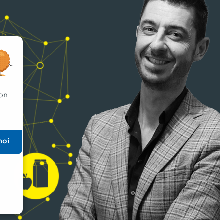
 on
moi