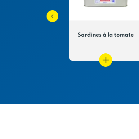
 de maquereaux
Sardines à la tomate
nés hyposodés