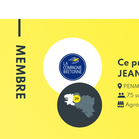
MEMBRE
Ce p
JEA
PENM
75 s
Agro