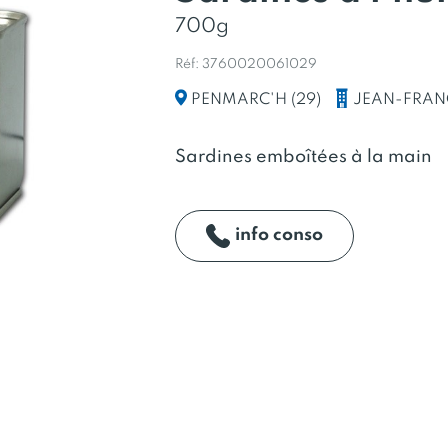
700g
Réf: 3760020061029
JEAN-FRANC
PENMARC'H (29)
Sardines emboîtées à la main
info conso