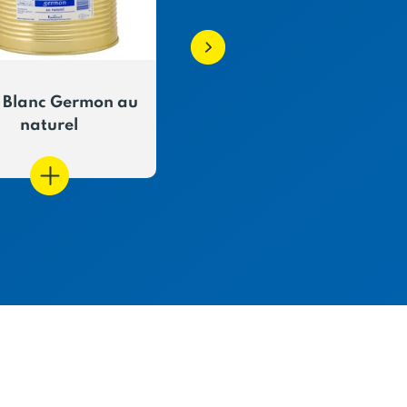
 Blanc Germon au
Filets de maquereaux
naturel
la tomate