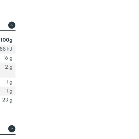
 100g
88 kJ
16 g
2 g
1 g
1 g
23 g