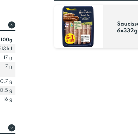
de la viande choisie avec soin. L
mignons et même les jambons, l
savoureux. Peu d’ingrédients, p
Sauciss
6x332g
Et belles en plus.
Si la qualité s
 100g
vous serez comblés par les sauc
Hénaff. Généreuses, elles sont 
913 kJ
vous tenter : quel que soit le m
17 g
tiendront leurs promesses toute
7 g
0.7 g
0.5 g
16 g