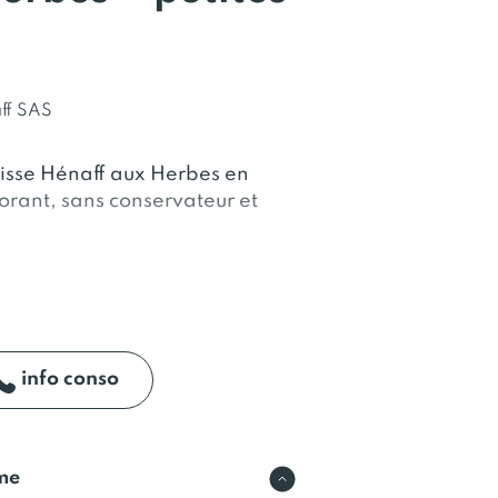
ff SAS
isse Hénaff aux Herbes en
lorant, sans conservateur et
ntiques saucisses fraîches aux
us au savoir-faire Hénaff et
info conso
raîches aux herbes sont
 goût authentique du porc et de
ste ce qu’il faut de
rme
tesse, les saveurs naturelles