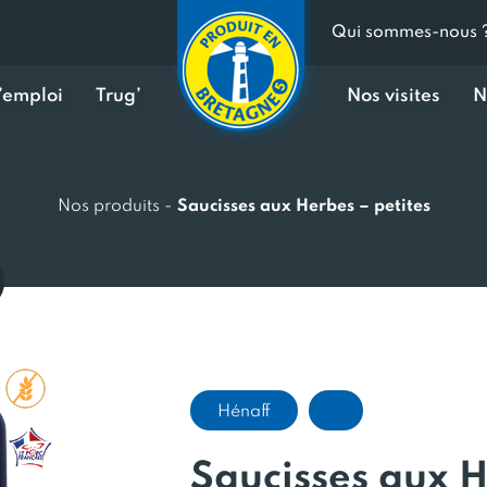
Qui sommes-nous 
d’emploi
Trug’
Nos visites
N
Nos produits
-
Saucisses aux Herbes – petites
Hénaff
Saucisses aux H