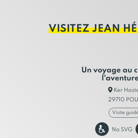
VISITEZ JEAN H
Un voyage au c
l'aventur
Ker Haste
29710 PO
Visite guid
No SVG