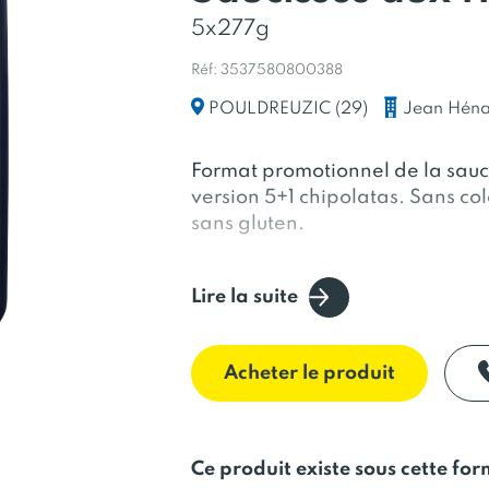
5x277g
Réf: 3537580800388
Jean Héna
POULDREUZIC (29)
Format promotionnel de la sauc
version 5+1 chipolatas. Sans co
sans gluten.
Lire la suite
Avez-vous déjà dégusté d’authe
herbes ? Vous hésitez … Fiez-vo
goûtez la différence !
Acheter le produit
Un goût unique.
Les saucisses f
incomparables ! Elles allient le
quelques herbes de Provence. Ju
Ce produit existe sous cette fo
condiments pour relever avec jus