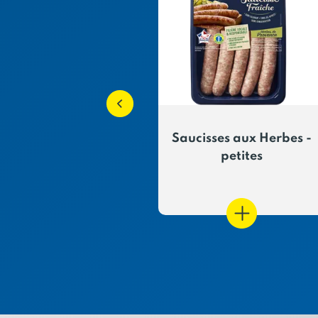
 de porc Hénaff
Saucisses aux Herbes -
ot de 2x260G
petites