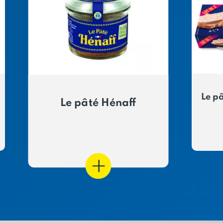
Le p
Le pâté Hénaff