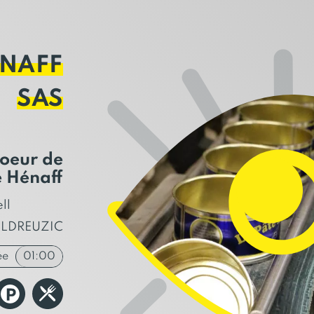
ÉNAFF
SAS
oeur de
e Hénaff
ll
ULDREUZIC
ée
01:00