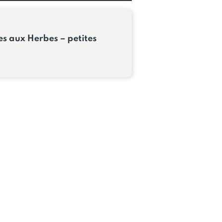
a recette contient les filets
a garantie d’un moelleux
our un goût unique.
es aux Herbes – petites
e juge au premier coup d’œil,
isses fraîches aux herbes
d’un abord goûteux ! Laissez-
ode de préparation, elles
 l’année.