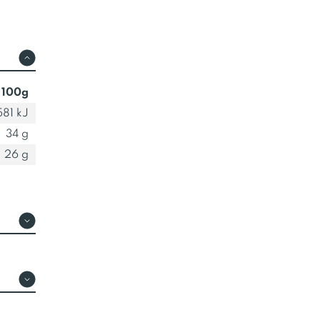
 100g
581 kJ
34 g
26 g