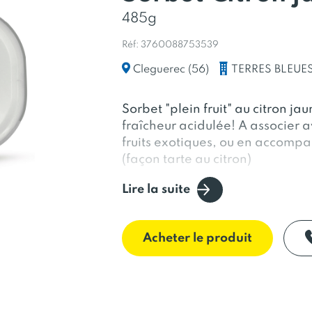
485g
Réf: 3760088753539
TERRES BLEUE
Cleguerec (56)
Sorbet "plein fruit" au citron ja
fraîcheur acidulée! A associer a
fruits exotiques, ou en accomp
(façon tarte au citron)
Lire la suite
Acheter le produit