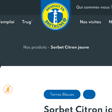
Qui sommes-nous 
d’emploi
Trug’
Nos visites
N
Nos produits
-
Sorbet Citron jaune
Terres Bleues
Sorbet Citron j