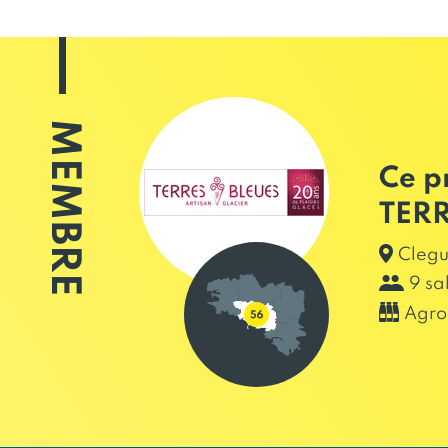
MEMBRE
Ce p
TERR
Clegu
9 sa
Agro