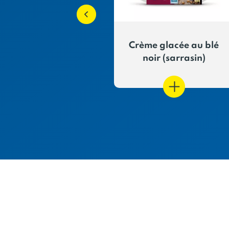
t Citron jaune
Crème glacée au blé
noir (sarrasin)