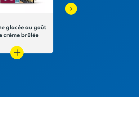
e glacée au goût
Sorbet "plein fruit"
e crème brûlée
Pêche Abricot