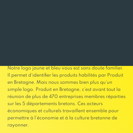
UN REGROUPEMENT DE PLUS DE 470
ENTREPRISES BRETONNES
INVESTI DANS LE DÉVELOPPEMENT
ÉCONOMIQUE DE LA RÉGION
Notre logo jaune et bleu vous est sans doute familier.
Il permet d’identifier les produits habilités par Produit
en Bretagne. Mais nous sommes bien plus qu’un
simple logo. Produit en Bretagne, c’est avant tout la
réunion de plus de 470 entreprises membres réparties
sur les 5 départements bretons. Ces acteurs
économiques et culturels travaillent ensemble pour
permettre à l’économie et à la culture bretonne de
rayonner.