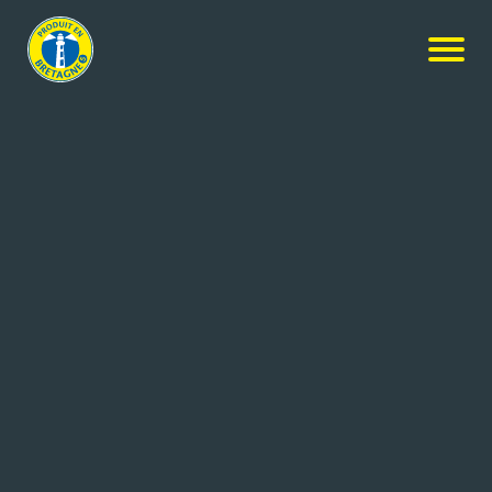
Nos produits
-
Coquilles aux noix de Saint-Jacques cuisinées à
la Bretonne – 60% de noix
LA PALOURDIERE
Coquilles aux noix de Saint-
Jacques cuisinées à la Bretonne –
60% de noix
6x660g
Réf: 3548150520001