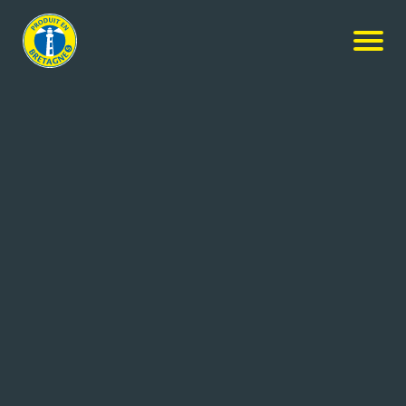
Nos produits
-
Coquilles St-Jacques cuisinées à la bretonne –
40% de noix
LA COMPAGNIE ARTIQUE
Coquilles St-Jacques cuisinées à
la bretonne – 40% de noix
4x440g
Réf: 3289470036482
PRIMEL GASTRONOMIE
PLABENNEC (29)