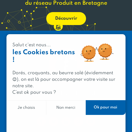
du réseau Produit en Bretagne
Découvrir
Salut c'est nous...
les Cookies bretons
!
Dorés, croquants, au beurre salé (évidemment
😉), on est là pour accompagner votre visite sur
notre site.
C’est ok pour vous ?
PRODUIT EN BRETAGNE
2 avenue de Provence
Ok pour moi
Je choisis
Non merci
29200 Brest