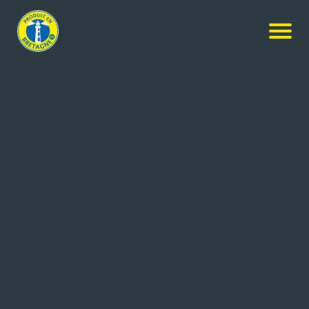
Nos produits
-
GALETTE JAMBON FROMAGE
TREGALETTE
GALETTE JAMBON FROMAGE
220g
Réf: 3507001000161
REGALETTE
SAINT NOLFF (56)