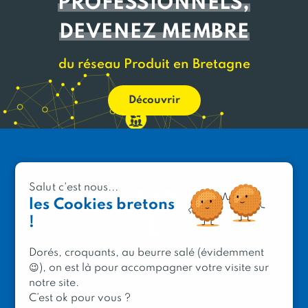
PROFESSIONNELS,
DEVENEZ MEMBRE
du réseau Produit en Bretagne
Découvrir
Salut c'est nous...
les Cookies bretons
!
Dorés, croquants, au beurre salé (évidemment
😉), on est là pour accompagner votre visite sur
PRODUIT EN BRETAGNE
notre site.
2 avenue de Provence
C’est ok pour vous ?