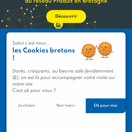
du réseau Produit en Bretagne
Découvrir
Salut c'est nous...
les Cookies bretons
!
Dorés, croquants, au beurre salé (évidemment
😉), on est là pour accompagner votre visite sur
notre site.
C’est ok pour vous ?
PRODUIT EN BRETAGNE
2 avenue de Provence
Ok pour moi
Je choisis
Non merci
29200 Brest