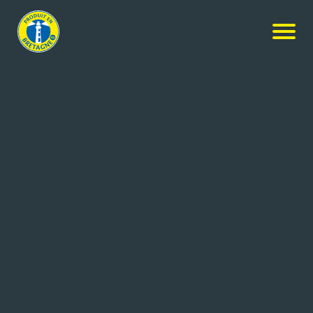
Nos produits
-
Langue de boeuf sauce piquante
Maison Larzul
Langue de boeuf sauce piquante
410g
Réf: 3256477081128
LARZUL SAS
PONT L'ABBE Cedex (29)