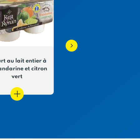
rt au lait entier à
Yaourt brassé à la
andarine et citron
mangue, passion,
vert
pitaya, aromatisé