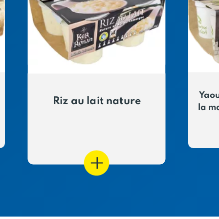
Yaou
Riz au lait nature
la m