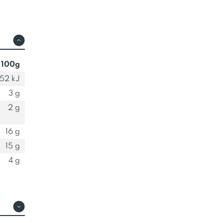
salé produite par JOUBARD (Pon
après votre yaourt !
 100g
52 kJ
3 g
2 g
16 g
15 g
4 g