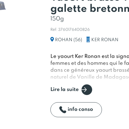
galette breton
150g
Réf: 3760176400826
KER RONAN
ROHAN (56)
Le yaourt Ker Ronan est la signa
femmes et des hommes qui le fab
dans ce généreux yaourt brass
naturel de Vanille de Madagas
Du lait entier de nos vaches nou
Lire la suite
et du temps pour faire ce bon ya
Car ce qui vaut la peine d'être f
info conso
fait.
Et régalez-vous avec la délicie