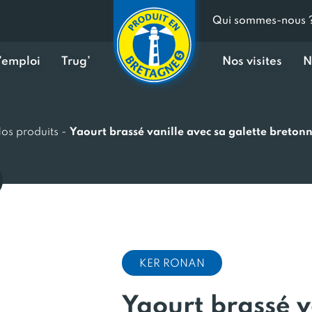
Qui sommes-nous 
d’emploi
Trug’
Nos visites
N
os produits
-
Yaourt brassé vanille avec sa galette breton
KER RONAN
Yaourt brassé v