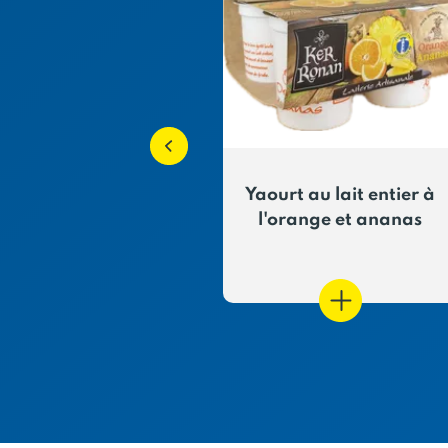
lait à la vanille
Yaourt au lait entier à
Madagascar
l'orange et ananas