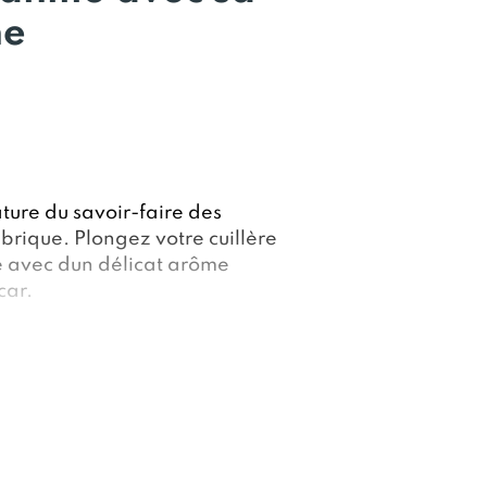
ne
ture du savoir-faire des
rique. Plongez votre cuillère
é avec d
un délicat arôme
car.
rries sans soja, du savoir-faire
ourt !
ait, vaut la peine d'être bien
use galette bretonne au beurre