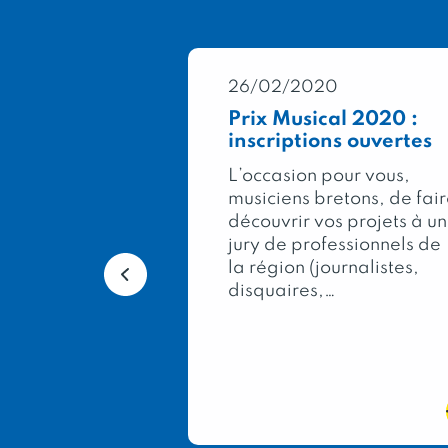
0
26/02/2020
Général
Prix Musical 2020 :
2020 : 333
inscriptions ouvertes
pour la
L’occasion pour vous,
musiciens bretons, de fai
ée, dans le
découvrir vos projets à un
lon
jury de professionnels de
al de
la région (journalistes,
e, le Concours
disquaires,…
icole
les meilleurs
terroir…