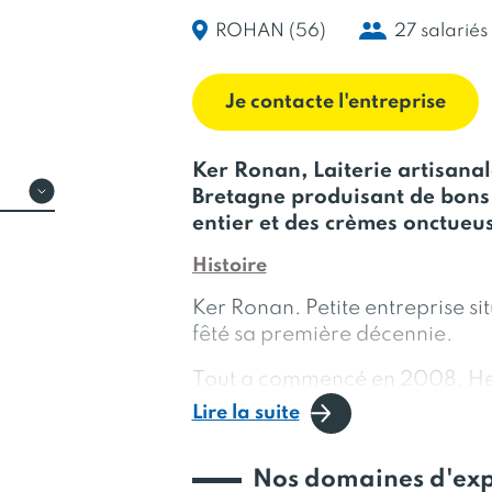
ROHAN (56)
27 salariés
Je contacte l'entreprise
Ker Ronan, Laiterie artisanal
Bretagne produisant de bons 
entier et des crèmes onctueu
Histoire
Ker Ronan. Petite entreprise s
fêté sa première décennie.
Tout a commencé en 2008. Herv
job d'informaticien à l'INRA pu
Lire la suite
indépendant pour reprendre la 
Rohan (Morbihan) suite à la pr
Nos domaines d'exp
ses 25 vaches laitières, Hervé 