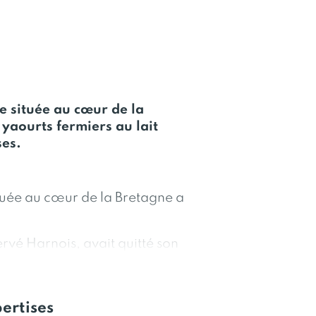
e située au cœur de la
yaourts fermiers au lait
ses.
ituée au cœur de la Bretagne a
é Harnois, avait quitté son
is de consultant informatique
ferme familiale située à
omesse faite à son père. Avec
ertises
Harnois décide de valoriser