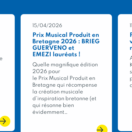
méthodes au-dessus des normes
permet une production de lait e
qualité. Promesse tenue.
15/04/2026
Les yaourts et crèmes desserts
Prix Musical Produit en
du travail des femmes et des 
Bretagne 2026 : BRIEG
GUERVENO et
Parce que ce qui vaut la peine d
EMEZI lauréats !
A
re
bien fait.
Quelle magnifique édition
2026 pour
le Prix Musical Produit en
Bretagne qui récompense
la création musicale
d’inspiration bretonne (et
qui résonne bien
évidemment…