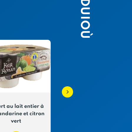
PRODUIOÙ
rt au lait entier à
Crème dessert Caram
andarine et citron
au beurre salé
vert