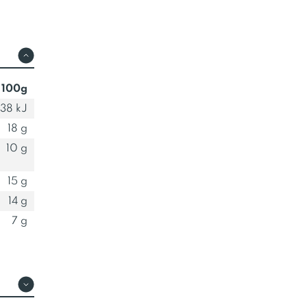
 100g
38 kJ
18 g
10 g
15 g
14 g
7 g