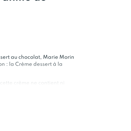
sert au chocolat, Marie Morin
n : la Crème dessert à la
ette crème ne contient ni
juste de bons ingrédients
lait est collecté à moins de 100
ience authentique, idéale pour
 de plaisir simple et