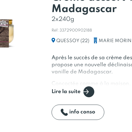
Madagascar
2x240g
Réf: 3372900902188
MARIE MORIN
QUESSOY (22)
Après le succès de sa crème des
propose une nouvelle déclinaiso
vanille de Madagascar.
Concoctée comme à la maison, c
épaississants ni conservateurs, 
Lire la suite
soigneusement sélectionnés. Le 
km, chaque pot offre une expér
les amateurs de vanille en quête
info conso
réconfortant.