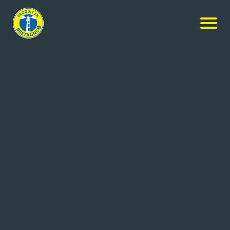
Agroalimentaire & Equipement
MARIE MORIN
QUESSOY (22)
79 salariés