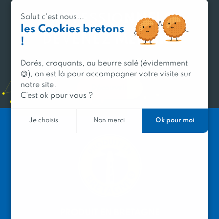
PROFESSIONNELS,
Salut c'est nous...
les Cookies bretons
DEVENEZ MEMBRE
!
du réseau Produit en Bretagne
Dorés, croquants, au beurre salé (évidemment
😉), on est là pour accompagner votre visite sur
notre site.
Découvrir
C’est ok pour vous ?
Ok pour moi
Je choisis
Non merci
PRODUIT EN BRETAGNE