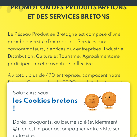
PROMOTION DES PRODUITS BRETONS
ET DES SERVICES BRETONS
Le Réseau Produit en Bretagne est composé d’une
grande diversité d’entreprises. Services aux
consommateurs, Services aux entreprises, Industrie,
Distribution, Culture et Tourisme, Agroalimentaire
participent à cette aventure collective.
Au total, plus de 470 entreprises composent notre
Réseau. Ce sont plus de 5500 produits bretons qui
sont fabriqués par des entreprises membres. Depuis
Salut c'est nous...
sa création en 1993, le Réseau Produit en Bretagne
les Cookies bretons
soutient, de façon responsable, la dynamique
!
économique et culturelle de la Bretagne pour
l’emploi. Ensemble, avec vous, faisons tourner
Dorés, croquants, au beurre salé (évidemment
l’économie bretonne… pour l’emploi local !
😉), on est là pour accompagner votre visite sur
notre site.