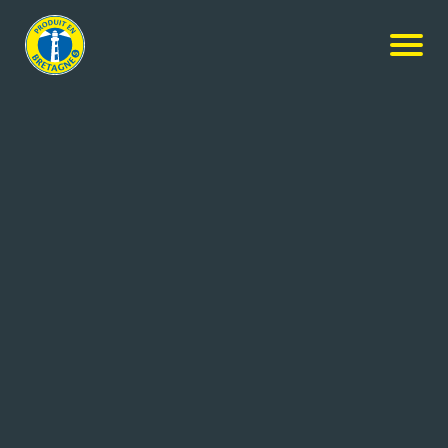
NOS PRODUITS
Rechercher
+ de critères
19
résultats
Marie Morin