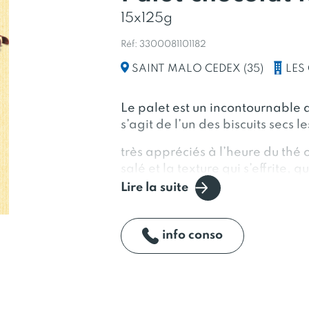
15x125g
Réf: 3300081101182
LES
SAINT MALO CEDEX (35)
Le palet est un incontournable 
s’agit de l’un des biscuits secs l
très appréciés à l’heure du thé 
salé et la texture qui s’effrite, 
Lire la suite
croque, sont de vrais petits bonh
ce palet réside dans son enroba
info conso