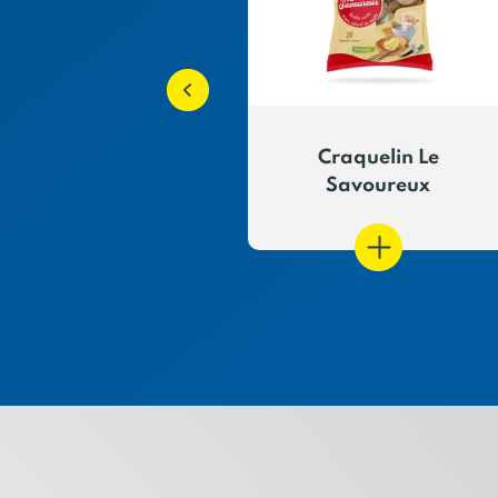
i-Craquelins de
Craquelin Le
aint Malo
Savoureux