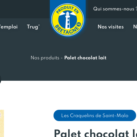
Qui sommes-nous 
d’emploi
Trug’
Nos visites
N
Nos produits
-
Palet chocolat lait
Les Craquelins de Saint-Malo
Palet chocolat l