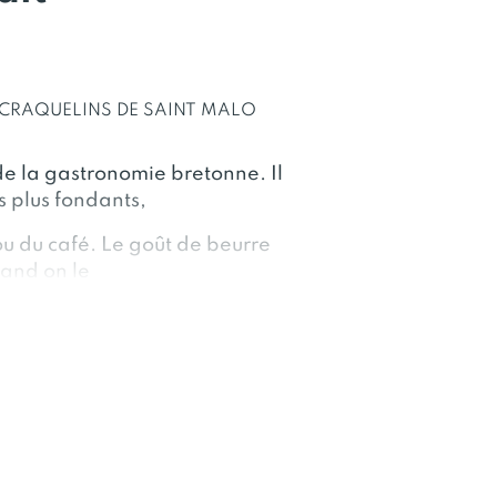
 CRAQUELINS DE SAINT MALO
de la gastronomie bretonne. Il
es plus fondants,
ou du café. Le goût de beurre
quand on le
eurs gustatifs. L'originalité de
ge chocolat lait.