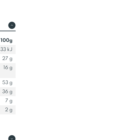
 100g
33 kJ
27 g
16 g
53 g
36 g
7 g
2 g