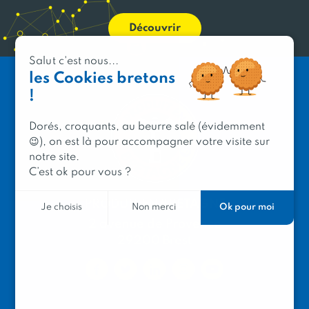
Découvrir
Salut c'est nous...
les Cookies bretons
!
Dorés, croquants, au beurre salé (évidemment
😉), on est là pour accompagner votre visite sur
notre site.
C’est ok pour vous ?
PRODUIT EN BRETAGNE
Ok pour moi
Je choisis
Non merci
2 avenue de Provence
29200 Brest