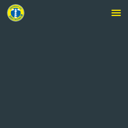
Nos produits
-
Toast sésame
Les Craquelins de Saint-Malo
Toast sésame
26x40g
Réf: 3300085004267
LES CRAQUELINS DE SAINT
MALO
SAINT MALO CEDEX (35)