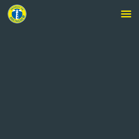
Nos produits
-
Mousse au chocolat au lait
Marie Morin
Mousse au chocolat au lait
2x200g
Réf: 3372900901075
MARIE MORIN
QUESSOY (22)