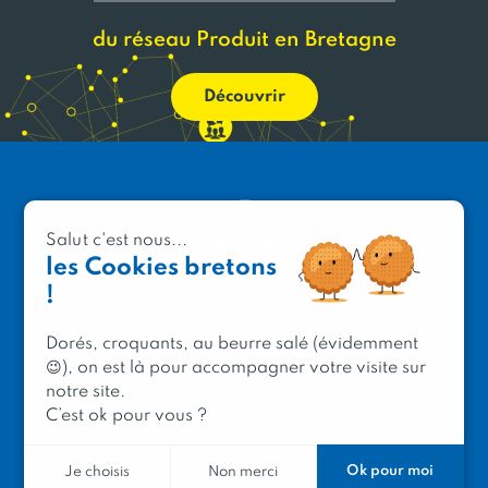
du réseau Produit en Bretagne
Découvrir
Salut c'est nous...
les Cookies bretons
!
Dorés, croquants, au beurre salé (évidemment
😉), on est là pour accompagner votre visite sur
PRODUIT EN BRETAGNE
notre site.
2 avenue de Provence
C’est ok pour vous ?
29200 Brest
Ok pour moi
Je choisis
Non merci