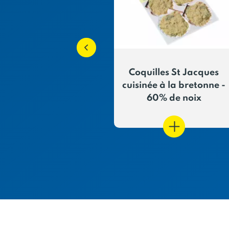
solette de St
Coquilles St Jacques
s cuisinée à la
cuisinée à la bretonne -
itue de mer
60% de noix