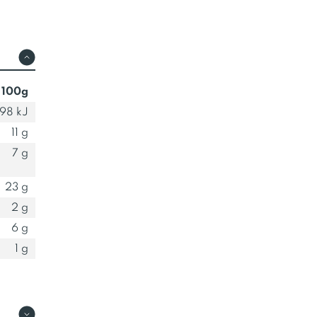
 100g
98 kJ
11 g
7 g
23 g
2 g
6 g
1 g