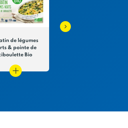
atin de légumes
Cassolette gourmand
rts & pointe de
cuisinée aux noix de 
ciboulette Bio
Jacques (30% noix)