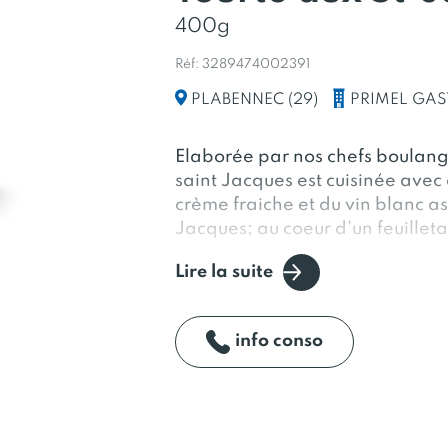
400g
Réf: 3289474002391
PRIMEL GA
PLABENNEC (29)
Elaborée par nos chefs boulange
saint Jacques est cuisinée avec 
crème fraiche et du vin blanc as
Jacques; au coeur d'un feuillet
Lire la suite
info conso