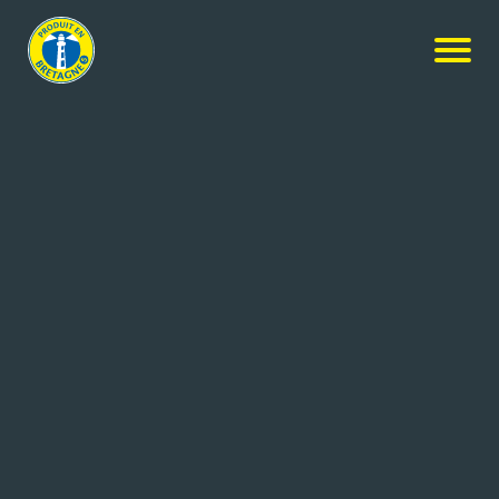
Agroalimentaire & Equipement
ALGOSOURCE
GUÉRANDE (44)
25 salariés