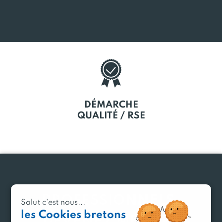
SOUTIEN
À LA CRÉATION
DÉMARCHE
QUALITÉ / RSE
PROFESSIONNELS,
Salut c'est nous...
les Cookies bretons
DEVENEZ MEMBRE