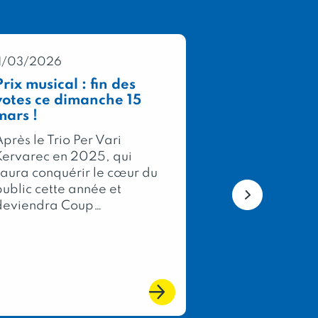
11/03/2026
05/03/2026
Prix musical : fin des
Concours Gé
votes ce dimanche 15
Agricole 202
mars !
médailles po
membres de 
près le Trio Per Vari
Bretagne !
Kervarec en 2025, qui
Chaque année,
saura conquérir le cœur du
Concours Géné
public cette année et
Agricole, évé
deviendra Coup…
phare du Salo
International 
l’Agriculture, 
l’excellence de
du terroir fran