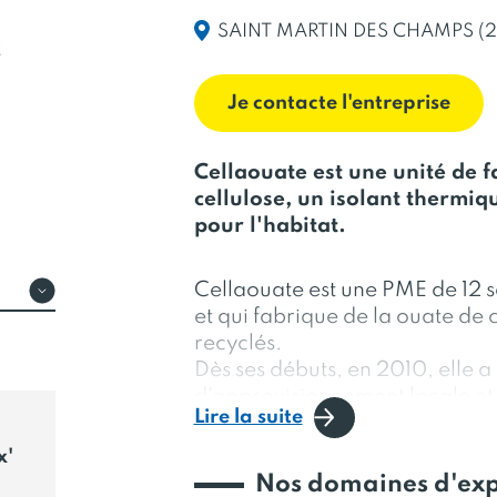
SAINT MARTIN DES CHAMPS (2
Je contacte l'entreprise
Cellaouate est une unité de f
cellulose, un isolant thermi
pour l'habitat.
Cellaouate est une PME de 12 s
et qui fabrique de la ouate de 
recyclés.
Dès ses débuts, en 2010, elle a 
d'approvisionnement locale et 
Lire la suite
essentiellement ses journaux à
de Bretagne. La collecte est a
x'
journaux sont ensuite transform
Nos domaines d'exp