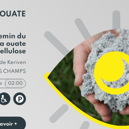
LAOUATE
hemin du
la ouate
ellulose
 de Keriven
ES CHAMPS
e
02:00
avoir +