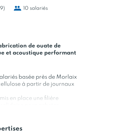
9)
10 salariés
abrication de ouate de
que et acoustique performant
alariés basée près de Morlaix
cellulose à partir de journaux
mis en place une filière
solidaire pour acheter
 des ESAT et des associations
ssurée par Cellaouate. Les
és sur son site de production
ertises