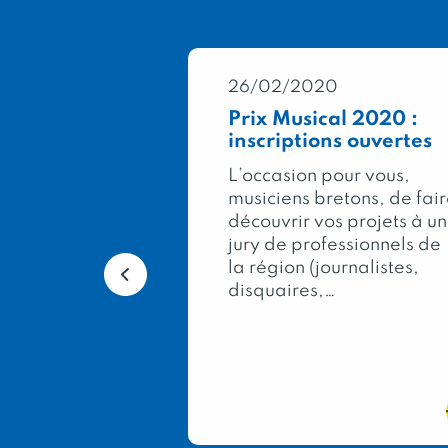
0
26/02/2020
Général
Prix Musical 2020 :
2020 : 333
inscriptions ouvertes
pour la
L’occasion pour vous,
musiciens bretons, de fai
ée, dans le
découvrir vos projets à un
lon
jury de professionnels de
al de
la région (journalistes,
e, le Concours
disquaires,…
icole
les meilleurs
terroir…