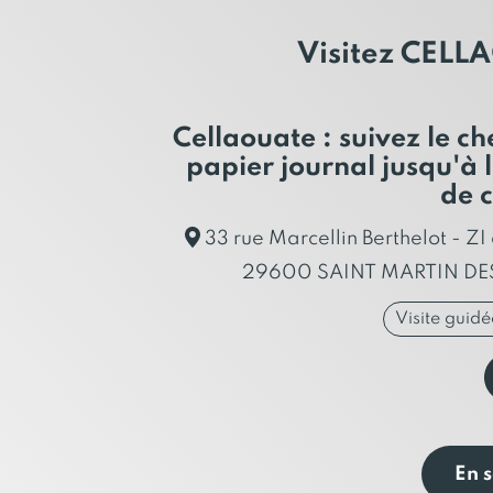
Visitez CEL
Cellaouate : suivez le c
papier journal jusqu'à 
de c
33 rue Marcellin Berthelot - ZI
29600 SAINT MARTIN D
Visite guidé
En s