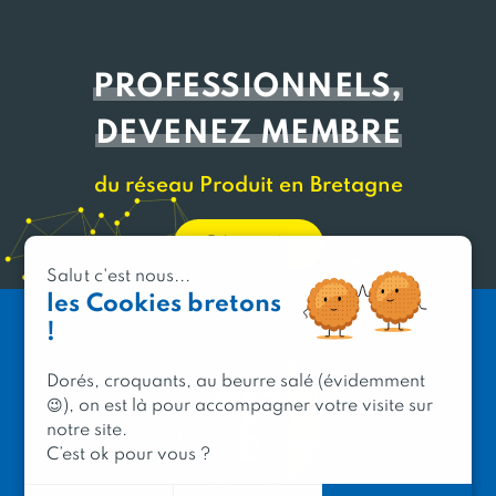
PROFESSIONNELS,
DEVENEZ MEMBRE
du réseau Produit en Bretagne
Découvrir
Salut c'est nous...
les Cookies bretons
!
Dorés, croquants, au beurre salé (évidemment
😉), on est là pour accompagner votre visite sur
notre site.
C’est ok pour vous ?