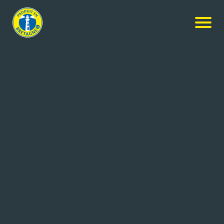
Culture & Tourisme
FESTIVAL PHOTO LA
GACILLY
LA GACILLY (56)
5 salariés