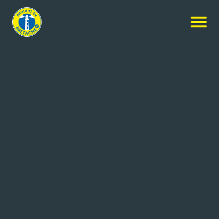
Services
LES RECYCLEURS
BRETONS
GUIPAVAS (29)
150 salariés