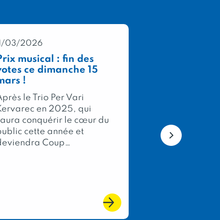
11/03/2026
05/03/2026
Prix musical : fin des
Concours Gé
votes ce dimanche 15
Agricole 202
mars !
médailles po
membres de 
près le Trio Per Vari
Bretagne !
Kervarec en 2025, qui
Chaque année,
saura conquérir le cœur du
Concours Géné
public cette année et
Agricole, évé
deviendra Coup…
phare du Salo
International 
l’Agriculture, 
l’excellence de
du terroir fran