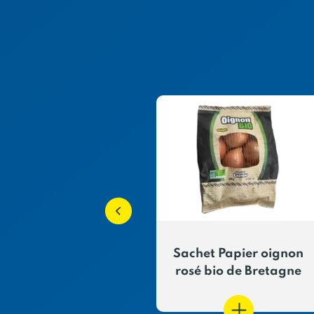
Echalotes
Sachet Papier oignon
ditionnelles
rosé bio de Bretagne