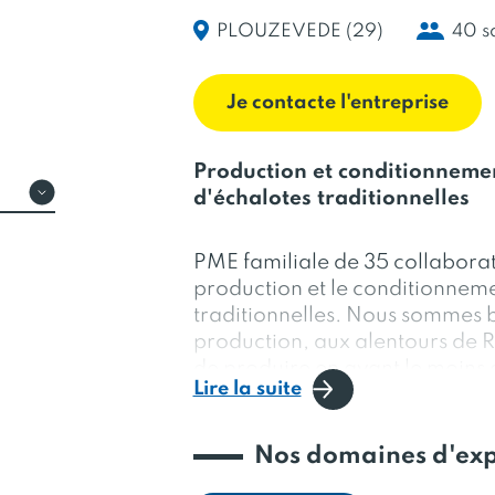
PLOUZEVEDE (29)
40 s
Je contacte l'entreprise
Production et conditionnement
d'échalotes traditionnelles
PME familiale de 35 collaborat
production et le conditionnemen
traditionnelles. Nous sommes 
production, aux alentours de R
de produire en ayant le moins 
Lire la suite
nous amène à travailler suivant
(Responsabilité Sociétale de l'E
démarche nous valorisons les p
Nos domaines d'exp