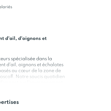
alariés
 d'ail, d'oignons et
eurs spécialisée dans la
t d'ail, oignons et échalotes
basés au cœur de la zone de
oscoff. Notre soucis quotidien
d'impact sur l'environnement
 les principes de la RSE
ntreprise). Par cette
roduits locaux.
ertises