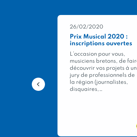
0
26/02/2020
Général
Prix Musical 2020 :
2020 : 333
inscriptions ouvertes
pour la
L’occasion pour vous,
musiciens bretons, de fai
ée, dans le
découvrir vos projets à un
lon
jury de professionnels de
al de
la région (journalistes,
e, le Concours
disquaires,…
icole
les meilleurs
terroir…