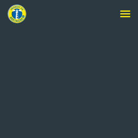
Agroalimentaire & Equipement
CHARCUTERIE DU BLAVET
KERVIGNAC (56)
68 salariés