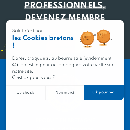
PROFESSIONNELS,
DEVENEZ MEMBRE
du réseau Produit en Bretagne
Salut c'est nous...
les Cookies bretons
!
Découvrir
Dorés, croquants, au beurre salé (évidemment
😉), on est là pour accompagner votre visite sur
notre site.
C’est ok pour vous ?
Ok pour moi
Je choisis
Non merci
PRODUIT EN BRETAGNE
2 avenue de Provence